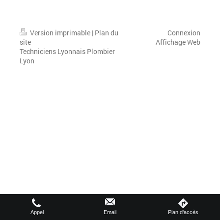
Version imprimable
|
Plan du
Connexion
site
Affichage Web
Techniciens Lyonnais Plombier
Lyon
Appel
Email
Plan d'accès